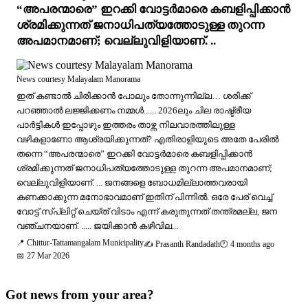
“അപരന്മാരെ” ഇറക്കി വോട്ടർമാരെ കബളിപ്പിക്കാൻ
ശ്രമിക്കുന്നത് ജനാധിപത്യത്തോടുള്ള തുറന്ന
അപമാനമാണ്; വെല്ലുവിളിയാണ്. ..
News courtesy Malayalam Manorama
ഇത് കണ്ടാൽ ചിരിക്കാൻ പോലും തോന്നുന്നില്ല… ശരിക്ക്
പറഞ്ഞാൽ ലജ്ജിക്കണം നമ്മൾ...... 2026ലും ചില രാഷ്ട്രീയ
പാർട്ടികൾ ഇപ്പോഴും ഇത്തരം താഴ്ന്ന നിലവാരത്തിലുള്ള
വഴികളാണോ ആശ്രയിക്കുന്നത്? എതിരാളിയുടെ അതേ പേരിൽ
തന്നെ “അപരന്മാരെ” ഇറക്കി വോട്ടർമാരെ കബളിപ്പിക്കാൻ
ശ്രമിക്കുന്നത് ജനാധിപത്യത്തോടുള്ള തുറന്ന അപമാനമാണ്;
വെല്ലുവിളിയാണ്. ... ജനങ്ങളെ ബോധമില്ലാത്തവരായി
കണക്കാക്കുന്ന മനോഭാവമാണ് ഇതിന് പിന്നിൽ. ഒരേ പേര് വെച്ച്
വോട്ട് സ്പ്ലിറ്റ് ചെയ്ത് വിടാം എന്ന് കരുതുന്നത് തന്ത്രമല്ല, ജന
വഞ്ചനയാണ്. ..... ജയിക്കാൻ കഴിവില...
📍 Chittur-Tattamangalam Municipality
✍️ Prasanth Randadath
🕐 4 months ago
📅 27 Mar 2026
Got news from your area?