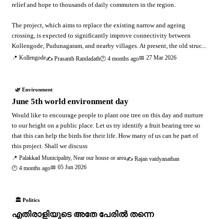
relief and hope to thousands of daily commuters in the region.
The project, which aims to replace the existing narrow and ageing
crossing, is expected to significantly improve connectivity between
Kollengode, Pudunagaram, and nearby villages. At present, the old struc...
📍 Kollengode
📅 27 Mar 2026
✍️ Prasanth Randadath
🕐 4 months ago
🌿 Environment
June 5th world environment day
Would like to encourage people to plant one tree on this day and nurture
to our height on a public place. Let us try identify a fruit bearing tree so
that this can help the birds foe their life. How many of us can be part of
this project. Shall we discuss
📍 Palakkad Municipality, Near our house or area
✍️ Rajan vaidyanathan
📅 05 Jun 2026
🕐 4 months ago
🏛️ Politics
എതിരാളിയുടെ അതേ പേരിൽ തന്നെ