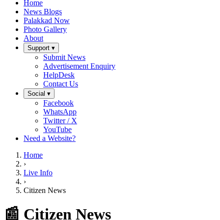
Home
News Blogs
Palakkad Now
Photo Gallery
About
Support ▾
Submit News
Advertisement Enquiry
HelpDesk
Contact Us
Social ▾
Facebook
WhatsApp
Twitter / X
YouTube
Need a Website?
Home
›
Live Info
›
Citizen News
📰 Citizen News