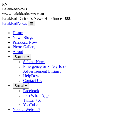
PN
Palakkad
News
www.palakkadnews.com
Palakkad District's News Hub Since 1999
PalakkadNews
☰
Home
News Blogs
Palakkad Now
Photo Gallery
About
Support ▾
Submit News
Emergency or Safety Issue
Advertisement Enquiry
HelpDesk
Contact Us
Social ▾
Facebook
Join WhatsApp
Twitter / X
YouTube
Need a Website?